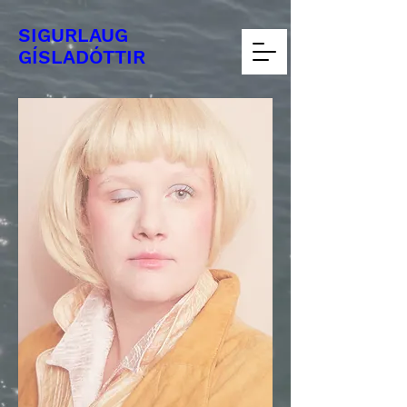
SIGURLAUG
​GÍSLADÓTTIR